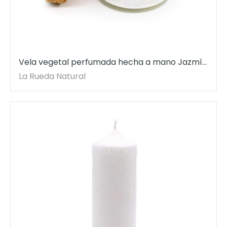
Vela vegetal perfumada hecha a mano Jazmín
de Oriente. Con jazmín y mineral Serpentina.
La Rueda Natural