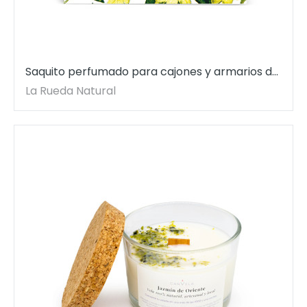
Saquito perfumado para cajones y armarios de
Jazmín BioAroma. 12,5 gr.
La Rueda Natural