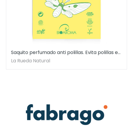
Saquito perfumado anti polillas. Evita polillas en
cajones y armarios. 12,5 gr.
La Rueda Natural