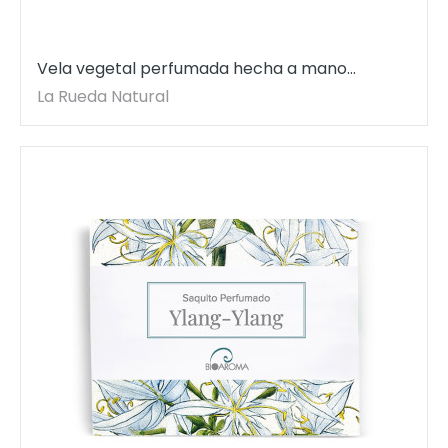
Vela vegetal perfumada hecha a mano
Campos de Lavanda con amatista.
La Rueda Natural