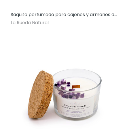
Saquito perfumado para cajones y armarios de
Maderas exóticas BioAroma. 12,5 gr.
La Rueda Natural