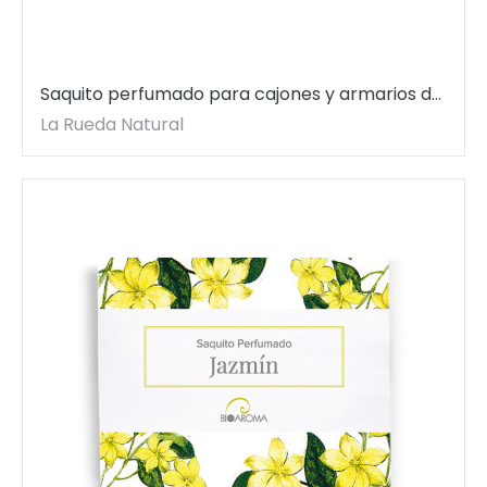
Saquito perfumado para cajones y armarios de
Ylang Ylang BioAroma. 12,5 gr.
La Rueda Natural