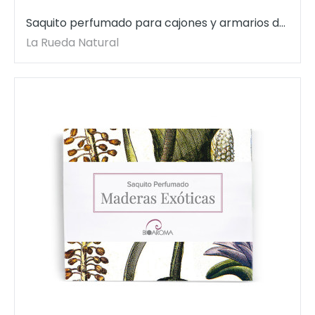
Saquito perfumado para cajones y armarios de
Lavanda BioAroma. 12,5 gr.
La Rueda Natural